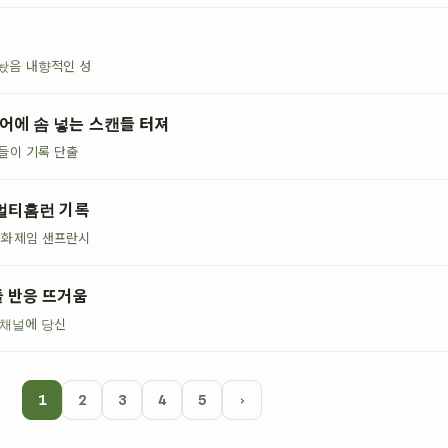
놨음 내향적인 성
어에 솜 넣는 스캔들 터져
들이 기록 단출
 멀티홈런 기록
 화제임 샌프란시
들 반응 뜨거움
 채널에 당신
1
2
3
4
5
›